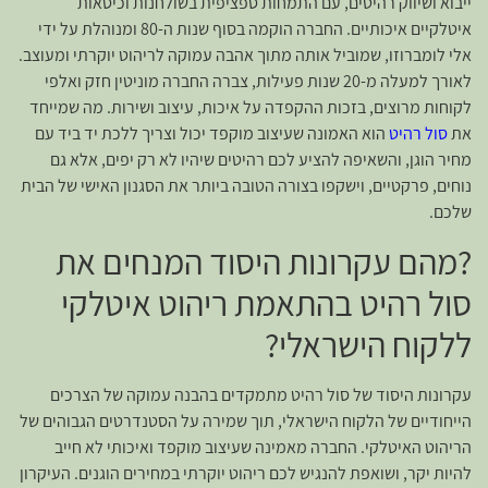
ייבוא ושיווק רהיטים, עם התמחות ספציפית בשולחנות וכיסאות
איטלקיים איכותיים. החברה הוקמה בסוף שנות ה-80 ומנוהלת על ידי
אלי לומברוזו, שמוביל אותה מתוך אהבה עמוקה לריהוט יוקרתי ומעוצב.
לאורך למעלה מ-20 שנות פעילות, צברה החברה מוניטין חזק ואלפי
לקוחות מרוצים, בזכות ההקפדה על איכות, עיצוב ושירות. מה שמייחד
את
סול רהיט
הוא האמונה שעיצוב מוקפד יכול וצריך ללכת יד ביד עם
מחיר הוגן, והשאיפה להציע לכם רהיטים שיהיו לא רק יפים, אלא גם
נוחים, פרקטיים, וישקפו בצורה הטובה ביותר את הסגנון האישי של הבית
שלכם.
?מהם עקרונות היסוד המנחים את
סול רהיט בהתאמת ריהוט איטלקי
ללקוח הישראלי?
עקרונות היסוד של סול רהיט מתמקדים בהבנה עמוקה של הצרכים
הייחודיים של הלקוח הישראלי, תוך שמירה על הסטנדרטים הגבוהים של
הריהוט האיטלקי. החברה מאמינה שעיצוב מוקפד ואיכותי לא חייב
להיות יקר, ושואפת להנגיש לכם ריהוט יוקרתי במחירים הוגנים. העיקרון