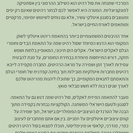
המרכזי שמנחה את סול רהיט הוא השילוב ההרמוני בין אסתטיקה
לפונקציונליות. המטרה היא לאפשר לכם לבחור רהיטים שאינם רק יפים
ומעוצבים בסגנון איטלקי עשיר, אלא גם נוחים לשימוש יומיומי, פרקטיים
ומותאמים לאורח החיים בישראל.
אחד ההיבטים המשמעותיים ביותר בהתאמת ריהוט איטלקי לשוק
המקומי הוא הדגש המיוחד שסול רהיט שמה על התאמת הבדים וחומרי
הגלם לאקלים הישראלי. אקלים הים תיכוני, המאופיין בלחות ושמש
חזקה, דורש התייחסות מיוחדת בבחירת החומרים, על מנת להבטיח
עמידות לאורך זמן ושמירה על מראה הרהיטים. החברה מקפידה לייבא
רהיטים מחברות איטלקיות מובילות תוך בחינה קפדנית של חומרי הגלם
והתאמתם לתנאים המקומיים, כך שתוכלו ליהנות מהריהוט שלכם
לאורך שנים רבות ללא חשש מבלאי מואץ.
מעבר להתאמה הפיזית לאקלים, סול רהיט שמה דגש גם על התאמה
לסגנון ולטעם הישראלי המשתנה. הקולקציות נבחרות בקפידה מתוך
הבנה של הטרנדים העיצוביים הפופולריים בישראל, תוך שמירה על
קווים עיצוביים איטלקיים על-זמניים. בין אם אתם מתחברים לעיצוב
כפרי, מודרני, קלאסי או מינימליסטי, תוכלו למצוא בסול רהיט רהיטים
שישתלבו בצורה מושלמת בביתכם וישקפו את הסגנון האישי שלכם.