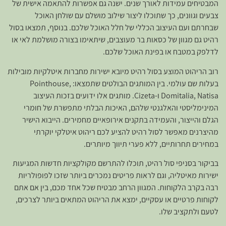
המבטיחים עמידות לאורך שנים. ישנה גם אפשרות להתאמה אישית של
צבעים וגוונים, כך שתוכלו ליצור שילוב מושלם עם שולחן האוכל
שבחרתם ועם העיצוב הכללי של חלל האוכל שלכם. בנוסף, תמצאו בסול
רהיט גם מגוון של כסאות בר מעוצבים, שיתאימו בצורה מושלמת לאי או
לדלפק במטבח או בפינת האוכל שלכם.
רוב הריהוט המוצע בסול רהיט מיובא ישירות מחברות איטלקיות מובילות
בעלות שם עולמי. בין המותגים הבולטים שתמצאו: Pointhouse,
Domitalia, Natisa ו-Cizeta. מותגים אלו ידועים בזכות העיצוב
המינימליסטי והאלגנטי שלהם, האיכות הבלתי מתפשרת של חומרי
הגלם והייצור, והעמידה בתקנים אירופאיים מחמירים. הייבוא הישיר
מהיצרנים מאפשר לסול רהיט להציע לכם ריהוט איטלקי יוקרתי
במחירים תחרותיים, ללא פערי תיווך מיותרים.
בביקור בסניפי סול רהיט, תוכלו להתרשם מקולקציות חדשות המגיעות
ישירות מאיטליה, וגם לראות פריטים נמכרים ביותר שזכו לפופולריות
רבה בקרב הלקוחות. המגוון הרחב מבטיח שכל אחד מכם, בין אם אתם
לקוחות פרטיים או עסקיים, ימצא את הריהוט המתאים ביותר לצרכים,
לטעם ולתקציב שלו.