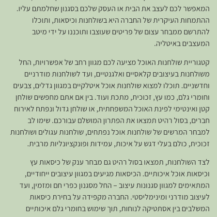
המאפשר לכם לעצב את הבית או העסק שלכם בסגנון שחלמתם עליו.
ההתמחות העיקרית של החברה היא בשולחנות וכיסאות, ותוכלו
להתרשם ממבחר עצום של פריטים שעוצבו ותוכננו על ידי מיטב
המעצבים באיטליה.
קטגוריית שולחנות האוכל מציעה לכם מגוון רחב של אפשרויות, החל
משולחנות בעיצובים קלאסיים ואלגנטיים, ועד לשולחנות מודרניים
וחדשניים. תוכלו למצוא שולחנות אוכל איטלקיים במגוון גדלים, צבעים
וחומרי גלם, כמו עץ, זכוכית, מתכת ועוד. בין אם אתם מחפשים שולחן
קטן ואינטימי לפינת האוכל המשפחתית, או שולחן גדול ונפתח לאירוח
חברים, בסול רהיט תמצאו את הפתרון המושלם עבורכם. שימו לב
למבחר המרשים של שולחנות אוכל נפתחים, שולחנות עגולים ושולחנות
זכוכית, כולם בעלי דגש על איכות, עמידות ופונקציונליות מרבית.
לצד השולחנות, תמצאו בסול רהיט גם מבחר ענק של כיסאות עץ
וכיסאות אוכל איכותיים. הכיסאות מגיעים במגוון עיצובים ייחודיים,
המתאימים למגוון סגנונות עיצוב – החל מסגנון כפרי חם ומזמין, ועד
לעיצוב מודרני ומינימליסטי. החברה מקפידה על בחירת כיסאות
המשלבים בין אסתטיקה לנוחות, תוך שימוש בחומרי גלם איכותיים