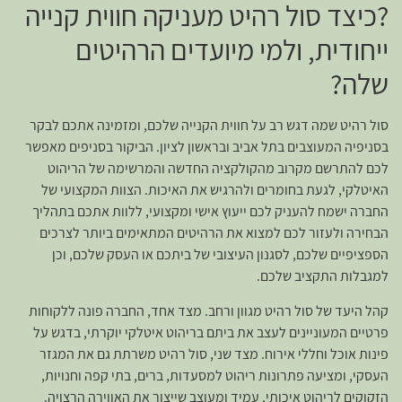
?כיצד סול רהיט מעניקה חווית קנייה
ייחודית, ולמי מיועדים הרהיטים
שלה?
סול רהיט שמה דגש רב על חווית הקנייה שלכם, ומזמינה אתכם לבקר
בסניפיה המעוצבים בתל אביב ובראשון לציון. הביקור בסניפים מאפשר
לכם להתרשם מקרוב מהקולקציה החדשה והמרשימה של הריהוט
האיטלקי, לגעת בחומרים ולהרגיש את האיכות. הצוות המקצועי של
החברה ישמח להעניק לכם ייעוץ אישי ומקצועי, ללוות אתכם בתהליך
הבחירה ולעזור לכם למצוא את הרהיטים המתאימים ביותר לצרכים
הספציפיים שלכם, לסגנון העיצובי של ביתכם או העסק שלכם, וכן
למגבלות התקציב שלכם.
קהל היעד של סול רהיט מגוון ורחב. מצד אחד, החברה פונה ללקוחות
פרטיים המעוניינים לעצב את ביתם בריהוט איטלקי יוקרתי, בדגש על
פינות אוכל וחללי אירוח. מצד שני, סול רהיט משרתת גם את המגזר
העסקי, ומציעה פתרונות ריהוט למסעדות, ברים, בתי קפה וחנויות,
הזקוקים לריהוט איכותי, עמיד ומעוצב שייצור את האווירה הרצויה.