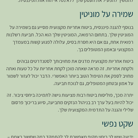
להמשיך להפעיל את העסק שלך ללא נטל אי הוודאות הפיננסית.
שמירה על מוניטין
בנוסף להגנה פיננסית, ביטוח אחריות מקצועית מסייע גם בשמירה על
המוניטין שלך. בתחום הרפואה, המוניטין שלך הוא הכל. תביעת רשלנות
רפואית אחת, גם אם היא חסרת בסיס, עלולה לפגוע קשות במעמדך
המקצועי ובאמון המטופלים בך.
ביטוח אחריות מקצועית מדגים את מחויבותך לסטנדרטים גבוהים
ולקחת אחריות. זה מראה שאתה מוכן לקחת אחריות על כל טעות ואתה
מחויב לספק את הטיפול הטוב ביותר האפשרי. הדבר יכול לעזור לשמור
על אמון ובטחון המטופלים, גם לנוכח תביעה.
יתרה מכך, פוליסות ביטוח רבות מציעות גישה לתמיכה ביחסי ציבור. זה
יכול להיות בעל ערך רב בניהול הנזקים מתביעה, סיוע בריכוך פרסום
שלילי והגנה על התדמית המקצועית שלך.
שקט נפשי
ידיעה שיש לך כיסוי מקיף מאפשרת לך להתמקד במה שחשוב באמת –