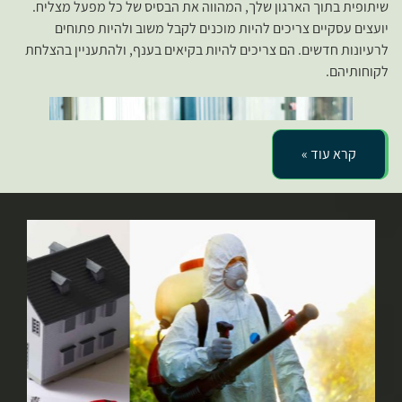
שיתופית בתוך הארגון שלך, המהווה את הבסיס של כל מפעל מצליח.
יועצים עסקיים צריכים להיות מוכנים לקבל משוב ולהיות פתוחים
לרעיונות חדשים. הם צריכים להיות בקיאים בענף, ולהתעניין בהצלחת
לקוחותיהם.
קרא עוד »
לדוגמה, יועץ עשוי לסייע לחברה בארגון מחדש של החברה שלהם כדי
למקסם את נכסיהם ולמזער את התחייבויותיהם. היועץ יכול גם לעבוד
עם החברה כדי לבצע ניתוח תחרותי, ללמוד על רוויה בשוק הזדמנויות
חדשות, ולהגדיל את ההכנסות והרווחיות. ייעוץ יכול גם לעזור לעסק
לפתח מוצר או שירות חדש או להרחיב מוצר קיים. אם אתם מחפשים
יועץ עסקי, כדאי לשקול ההגדרה של ויקימילון של המונח.