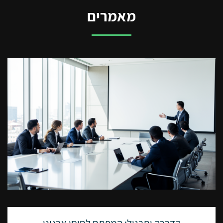
למה העסק שלך צריך ייעוץ עסקי?
מאמרים
ניהול עסק הוא משימה מאתרגרת ולכן ישנן משימות רבות לבצע, הדבר
מוביל לעתים למצב בו יש קושי במציאת האיזון הנכון בניהול. כדי
להבטיח את הצלחת העסק שלך, אתה יכול
לבקש עזרה בייעוץ עסקי
.
יועצים יש מגוון רחב של מיומנויות וידע כי בעלי עסקים אולי לא. החינוך
והניסיון שלהם הפכו אותם מוכשרים להתמודד עם היבטים שונים של
ניהול עסק. במקרה שאתה נתקל בבעיה בעסק שלך, יועץ עסקי יכול
לעזור לך לפתור אותה.
הכלכלה של היום עושה את זה יותר קשה לשמור על קשר עם התחרות.
כתוצאה מכך, עסקים חייבים למצוא ללא הרף דרכים להבדיל את עצמם
ולהישאר תחרותיים. המשמעות היא הידוק הפעילות, הגדלת ההכנסות
והפחתת ההוצאות. בעוד ניהול עסק יכול להיות מכריע, יועצים עסקיים
יכולים לתת לך חוות דעת שנייה. הם יכולים להחיות את הפעילות של
החברה שלך על ידי ניתוח איך העסק שלך פועל, קביעת הסיבות, ומציע
דרכים לטפל בבעיות המונעות ממנו לגדול.