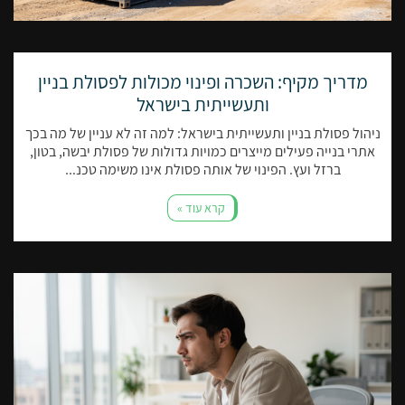
מדריך מקיף: השכרה ופינוי מכולות לפסולת בניין
ותעשייתית בישראל
שכירת יועץ עסקי אינה זולה. יועצים עסקיים הם אנשי מקצוע ידועים
שגובים עמלות גבוהות כדי לעבוד על תוכנית עסקית. הם יכולים לעזור
ניהול פסולת בניין ותעשייתית בישראל: למה זה לא עניין של מה בכך
לך באתגרים עסקיים שונים, החל מציות למחקר שוק ותכנון פיננסי. בעוד
אתרי בנייה פעילים מייצרים כמויות גדולות של פסולת יבשה, בטון,
ברזל ועץ. הפינוי של אותה פסולת אינו משימה טכנ...
יועצים לא יוכלו להתמודד עם כל המשימות האלה בתוך הבית,
המומחיות שלהם יהיה יקר. כאשר עובדים עם יועץ, אתה תמיד צריך
קרא עוד »
לשאול אם הם תשלום לפי שעה או על ידי הפרויקט.