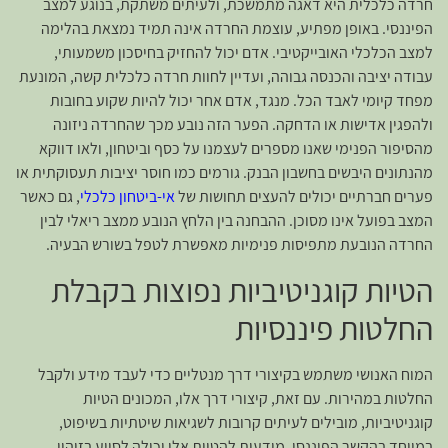
חרדה כלכלית היא דאגה מתמשכת, ולעיתים משתקת, בנוגע למצב
הפיננסי. באופן מפתיע, עוצמת החרדה אינה תמיד נמצאת בהלימה
למצב הכלכלי האובייקטיבי. אדם יכול להחזיק בחיסכון משמעותי,
עבודה יציבה והכנסה גבוהה, ועדיין לחוות חרדה כלכלית קשה, המונעת
מפחד קיומי לאבד הכל. מנגד, אדם אחר יכול להיות שקוע בחובות
ולהפגין אדישות או הדחקה. הפער הזה נובע מכך שהחרדה ניזונה
מהסיפור הפנימי שאנו מספרים לעצמנו על כסף וביטחון, ולאו דווקא
מהנתונים היבשים בחשבון הבנק. גורמים כמו חוסר יציבות תעסוקתית או
פערים חברתיים יכולים להעצים תחושות של
אי-ביטחון כלכלי
, גם כאשר
המצב בפועל אינו מסוכן. ההבחנה בין הלחץ הנובע ממצב ריאלי לבין
החרדה הנובעת מתפיסות פנימיות מאפשרת לטפל בשורש הבעיה.
הטיות קוגניטיביות נפוצות בקבלת
החלטות פיננסיות
המוח האנושי משתמש בקיצורי דרך מנטליים כדי לעבד מידע ולקבל
החלטות במהירות. עם זאת, קיצורי דרך אלו, המכונים הטיות
קוגניטיביות, מובילים לעיתים קרובות לשגיאות שיטתיות בשיפוט,
במיוחד בהקשר הפיננסי. מודעות להטיות אלו יכולה לסייע בזיהוי