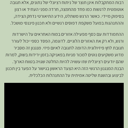
רבות המתקבלות אינן תוצר של ניתוח רציונלי של נתונים, אלא תגובה
אוטומטית לרגשות כמו פחד מהחמצה, חרדה מפני העתיד או רצון
בסיפוק מיידי. כאשר הרגש משתלט, הידע התיאורטי נדחק הצידה,
וההתנהגות בפועל משקפת דפוסים רגשיים ולא תכנון פיננסי מושכל.
ההתמודדות עם כסף מפעילה אזורים במוח האחראים על הישרדות
ורגש, ולא רק את האזורים הלוגיים. לדוגמה, הפסד כספי יכול לעורר
תגובת לחץ פיזיולוגית הדומה לתגובה לאיום פיזי. מנגנון זה מסביר
מדוע משקיעים נוטים למכור מניות בפאניקה בזמן ירידות בשוק, למרות
שהם יודעים רציונלית שזו עשויה להיות החלטה שגויה בטווח הארוך.
הבנת המנגנון הרגשי הזה היא הצעד הראשון בגישור על הפער בין תכנון
לביצוע ובהשגת שליטה אמיתית על ההתנהלות הכלכלית.