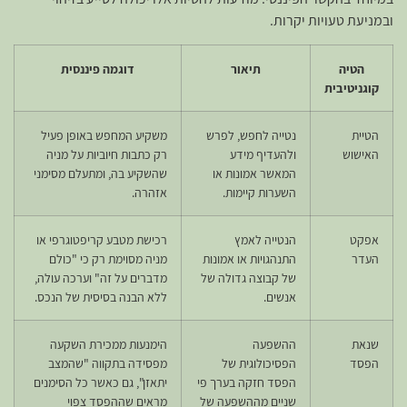
ובמניעת טעויות יקרות.
הטיה
תיאור
דוגמה פיננסית
קוגניטיבית
הטיית
נטייה לחפש, לפרש
משקיע המחפש באופן פעיל
האישוש
ולהעדיף מידע
רק כתבות חיוביות על מניה
המאשר אמונות או
שהשקיע בה, ומתעלם מסימני
השערות קיימות.
אזהרה.
אפקט
הנטייה לאמץ
רכישת מטבע קריפטוגרפי או
העדר
התנהגויות או אמונות
מניה מסוימת רק כי "כולם
של קבוצה גדולה של
מדברים על זה" וערכה עולה,
אנשים.
ללא הבנה בסיסית של הנכס.
שנאת
ההשפעה
הימנעות ממכירת השקעה
הפסד
הפסיכולוגית של
מפסידה בתקווה "שהמצב
הפסד חזקה בערך פי
יתאזן", גם כאשר כל הסימנים
שניים מההשפעה של
מראים שההפסד צפוי