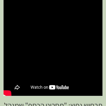
תרחיש נפוץ: "תסריט הכסף" שמנהל