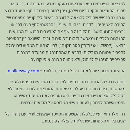
למציאות הפיננסית היא באמצעות מעקב מודע. במקום לתעד רק את
סכומי ההוצאות והקטגוריות שלהן, ניתן להוסיף מימד נוסף: תיעוד הרגש
או המצב הנפשי שהוביל להוצאה. לדוגמה, רישום ליד קנייה מסוימת של
הסיבה האמיתית – "קניתי כי הייתי עייף", "הרגשתי לחץ בעבודה" או
"רציתי לחגוג הישג". תהליך זה חושף את הטריגרים הרגשיים המניעים
התנהגות כלכלית ומאפשר לזהות דפוסים חוזרים. השוואה בין "הסיפור
בראש" (למשל, "אני בזבזן חסר תקנה") לבין הנתונים המתועדים יכולה
להפריך אמונות מגבילות ולהראות שההתנהגות מרוכזת במצבים
ספציפיים הניתנים לניהול, ולא מהווה תכונת אופי קבועה.
הקישור המצורף יוביל אתכם לכל המידע הרלוונטי:
mallersway.com
.
בחינה כנה של הנתונים הפיננסיים, לצד הבנת המניעים הפסיכולוגיים,
מאפשרת יצירת תוכנית פעולה מציאותית המותאמת לאדם עצמו, ולא
רק לכללי אצבע פיננסיים גנריים. היא מעבירה את המיקוד משיפוט
עצמי ואשמה לפתרון בעיות מעשי המבוסס על מודעות עצמית.
דוד מלר הוא יועץ לכלכלת המשפחה ומייסד Mallersway, עם ניסיון של
שנים בליווי משפחות ישראליות להצלחה פיננסית.