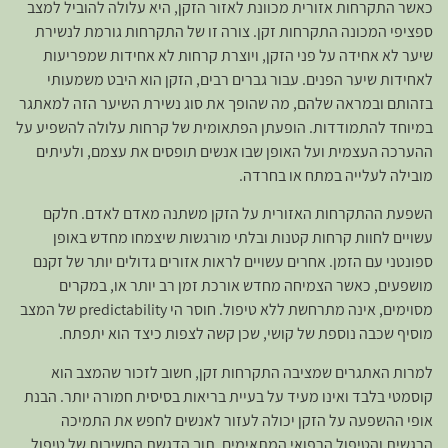
כאשר התקרחות אזורית מכוונת לאזור הזקן, היא עלולה להוביל למצב
ספציפי המכונה התקרחות זקן. צורה זו של התקרחות גורמת לנשירת
שיער לא אחידה על פני הזקן, ויוצרת קרחות לא אחידות שמפריעות
לאחידות שיער הפנים. עבור גברים רבים, הזקן הוא היבט משמעותי
בזהותם ובמראה שלהם, מה שהופך את סוג נשירת השיער הזה למאתגר
במיוחד להתמודדות. הופעתן הפתאומית של קרחות עלולה להשפיע על
ההערכה העצמית ועל האופן שבו אנשים תופסים את עצמם, ולעיתים
מובילה לעלייה במתח או בחרדה.
השפעת ההתקרחות האזורית על הזקן משתנה מאדם לאדם. חלקם
עשויים לחוות קרחות קטנות ובלתי מורגשות שיצמחו מחדש באופן
ספונטני עם הזמן. אחרים עשויים לראות אזורים גדולים יותר של זקנם
מושפעים, כאשר הצמיחה מחדש אורכת זמן רב יותר או, במקרים
מסוימים, אינה מתרחשת ללא טיפול. חוסר הי predictability של המצב
מוסיף שכבה נוספת של קושי, שכן קשה לצפות כיצד הוא יתפתח.
למרות האתגרים שמציבה התקרחות זקן, חשוב לזכור שהמצב הוא
קוסמטי בלבד ואינו מעיד על בעיית בריאות בסיסית חמורה יותר. הבנת
אופי ההשפעה על הזקן יכולה לעזור לאנשים לחפש את התמיכה
הרגשית והטיפול הרפואי המתאימים, תוך הדגשת החשיבות של טיפול