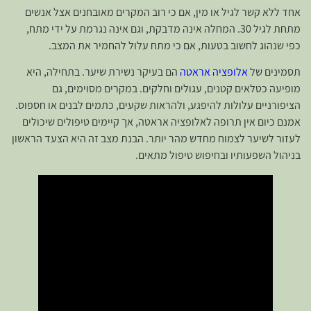
אחד ללא קשר לגיל או מין, אם כי רוב המקרים מאובחנים אצל אנשים
מתחת לגיל 30. המחלה אינה מדבקת, וגם אינה נגרמת על ידי מתח,
כפי שנהוג לחשוב בטעות, אם כי מתח עלול להחמיר את המצב.
תסמינים של
אלופציה אראטה
הם בעיקר נשירת שיער. בתחילה, היא
מופיעה כטלאים קטנים, עגולים וחלקים. במקרים מסוימים, גם
הציפורניים עלולות להיפגע, ולהראות שקעים, כתמים לבנים או חספוס.
אמנם כיום אין תרופה לאלופציה אראטה, אך קיימים טיפולים שיכולים
לעזור לשיער לצמוח מחדש מהר יותר. הבנת מצב זה היא הצעד הראשון
בניהול השפעותיו ובחיפוש טיפול מתאים.