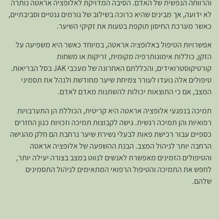
והרווחה הנפשית של האדם. הסיבה המדויקת לאלופציה אראטה נותרה
לא ידועה, אך מבינים שהיא כרוכה בשילוב של גורמים גנטיים וסביבתיים,
כאשר מערכת החיסון תוקפת בטעות את זקיקי השיער.
אפשרויות הטיפול באלופציה אראטה, במיוחד כאשר היא משפיעה על
הזקן, כוללות אימונותרפיה מקומית, זריקות או משחות
קורטיקוסטרואידים, והכללתם האחרונה של מעכבי JAK בסל הבריאות.
טיפולים אלה נועדו לעורר צמיחת שיער מחודשת ולנהל את תסמיני
המצב, אם כי התוצאות יכולות להשתנות מאדם לאדם.
תמיכה בנפגעי אלופציה אראטה היא קריטית, הכוללת הן התערבויות
רפואיות והן תמיכה רגשית. גישה לקבוצות תמיכה וזכויות כגון החזרים
כספיים עבור רכישת פאות לבעלי נשירת שיער נרחבת הם חלק מהגישה
הרחבה יותר לניהול המצב. הבנת ההשפעה של אלופציה אראטה
והטיפולים הזמינים מאפשרת לאנשים לנווט במצב בצורה יעילה יותר,
לחפש את התמיכה והטיפול הרפואי המתאימים לניהול התסמינים
שלהם.