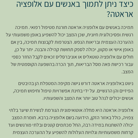
כיצד ניתן לתמוך באנשים עם אלופציה
אראטה?
תמיכה באנשים עם אלופציה אראטה חורגת מטיפול רפואי. תמיכה
רגשית ופסיכולוגית חיונית, שכן המצב יכול להשפיע באופן משמעותי על
ההערכה העצמית ובריאות הנפש. הצטרפות לקבוצות תמיכה, בין אם
באופן אישי או מקוון, יכולה לספק תחושת קהילה והבנה. יתר על כן,
חולים עם אלופציה טוטאליס או אוניברסליס זכאים לקבל החזר כספי
עבור רכישת פאה מסל הבריאות, תוך הכרה בהשפעה הקוסמטית של
המצב.
ניווט באלופציה אראטה דורש גישה מקיפה המטפלת הן בהיבטים
הפיזיים והן הרגשיים. על ידי בחינת אפשרויות טיפול וחיפוש תמיכה,
אנשים יכולים לנהל טוב יותר את המצב והשפעותיו.
אלופציה אראטה היא מחלה אוטואימונית הגורמת לנשירת שיער בלתי
צפויה, כולל באזור הזקן, הידועה בשם אלופציה ברבא. חומרת המצב
יכולה להשתנות במידה רבה, החל מכתמים קטנים ובלתי מורגשים ועד
קרחות משמעותיות וגלויות העלולות להשפיע על ההערכה העצמית