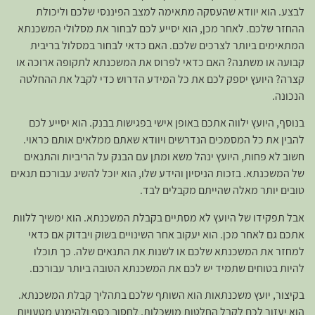
לבצע. הוא יוודא שהעסקה מתאימה למצב הפיננסי שלכם וליכולת
ההחזר שלכם. לאחר מכן, הוא יסייע לכם לבחור את מסלולי המשכנתא
המתאימים ביותר לצרכים שלכם. האם כדאי לבחור במסלול בריבית
קבועה או משתנה? האם כדאי לפרוס את המשכנתא לתקופה ארוכה או
קצרה? היועץ יספק לכם את כל המידע הדרוש כדי לקבל את ההחלטה
הנכונה.
בנוסף, היועץ ילווה אתכם באופן אישי בפגישות בבנק. הוא יסייע לכם
להבין את כל המסמכים הנדרשים ויוודא שאתם ממלאים אותם כראוי.
חשוב לא פחות, היועץ ינהל משא ומתן עם הבנק על הריביות והתנאים
של המשכנתא. בזכות הניסיון והידע שלו, הוא יוכל להשיג עבורכם תנאים
טובים יותר מאלה שהייתם מקבלים לבד.
אבל תפקידו של היועץ לא מסתיים בקבלת המשכנתא. הוא ימשיך ללוות
אתכם גם לאחר מכן. הוא יעקוב אחר השינויים בשוק ויבדוק אם כדאי
למחזר את המשכנתא שלכם או לשנות את התנאים שלה. כך תוכלו
להיות בטוחים שתמיד יש לכם את המשכנתא הטובה ביותר עבורכם.
בקיצור, יועץ משכנתאות הוא השותף שלכם בתהליך קבלת המשכנתא.
הוא יעזור לכם לקבל החלטות מושכלות, לחסוך כסף ולהימנע מטעויות